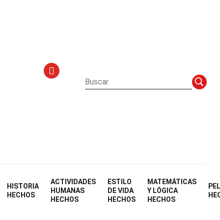
o
itoriales
ACTIVIDADES
ESTILO
MATEMÁTICAS
HISTORIA
PE
HUMANAS
DE VIDA
Y LÓGICA
HECHOS
HE
HECHOS
HECHOS
HECHOS