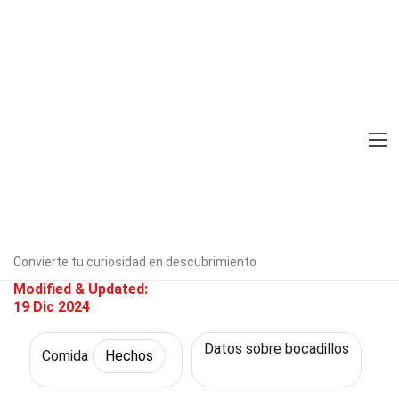
Home
Estilo de vida
Hechos
Comida
Hechos
33 Hechos Sobre Galletas
Verificado por expertos
Directrices
editoriales
Escrito Por:
Colly
Tavares
Convierte tu curiosidad en descubrimiento
Modified & Updated:
19 Dic 2024
Datos sobre bocadillos
Comida
Hechos