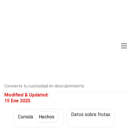
Home
Estilo de vida
Hechos
Comida
Hechos
30 Hechos Sobre Fruto De Maní
Verificado por expertos
Directrices
editoriales
Escrito Por:
Teddi
Marler
Convierte tu curiosidad en descubrimiento
Modified & Updated:
15 Ene 2025
Datos sobre frutas
Comida
Hechos