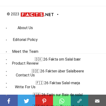
© 2023
About Us
Editorial Policy
Meet the Team
🇩🇰 26 Fakta om Salal bær
Product Review
🇩🇪 26 Fakten über Salalbeere
Contact Us
🇫🇮 26 Faktaa Salal-marja
Write For Us
🇫🇷 26 Faits sur Baie de salal
Affiliate Disclosure