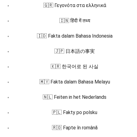
🇬🇷 Γεγονότα στα ελληνικά
🇮🇳 हिंदी में तथ्य
🇮🇩 Fakta dalam Bahasa Indonesia
🇯🇵 日本語の事実
🇰🇷 한국어로 된 사실
🇲🇾 Fakta dalam Bahasa Melayu
🇳🇱 Feiten in het Nederlands
🇵🇱 Fakty po polsku
🇷🇴 Fapte în română