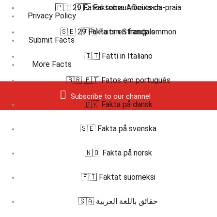
🇵🇹 29 Fatos sobre Ameixa-da-praia
🇩🇪 Fakten auf Deutsch
Privacy Policy
🇸🇪 29 Fakta om Strandplommon
🇫🇷 Faits en français
Submit Facts
🇮🇹 Fatti in Italiano
More Facts
🇧🇷 🇵🇹 Fatos em português
Subscribe to our channel
🇩🇰 Fakta på dansk
🇸🇪 Fakta på svenska
🇳🇴 Fakta på norsk
🇫🇮 Faktat suomeksi
🇸🇦 حقائق باللغة العربية