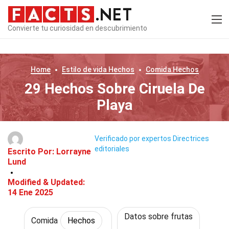
Convierte tu curiosidad en descubrimiento
Home
Estilo de vida
Hechos
Comida
Hechos
29 Hechos Sobre Ciruela De
Playa
Verificado por expertos
Directrices
editoriales
Escrito Por:
Lorrayne
Lund
Modified & Updated:
14 Ene 2025
Datos sobre frutas
Comida
Hechos