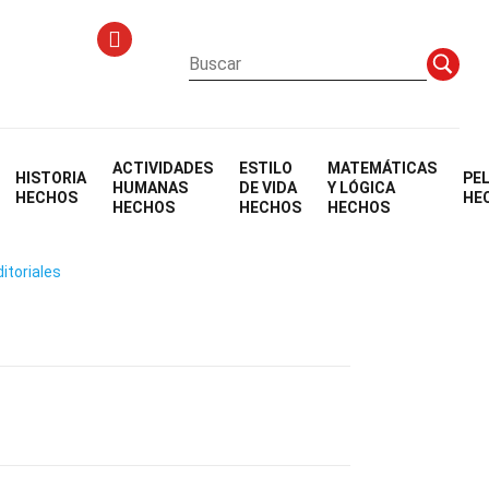
ACTIVIDADES
ESTILO
MATEMÁTICAS
HISTORIA
PE
l
HUMANAS
DE VIDA
Y LÓGICA
HECHOS
HE
HECHOS
HECHOS
HECHOS
itoriales