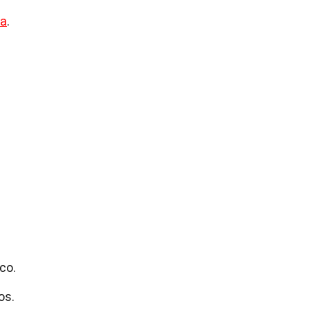
na
.
co.
os.