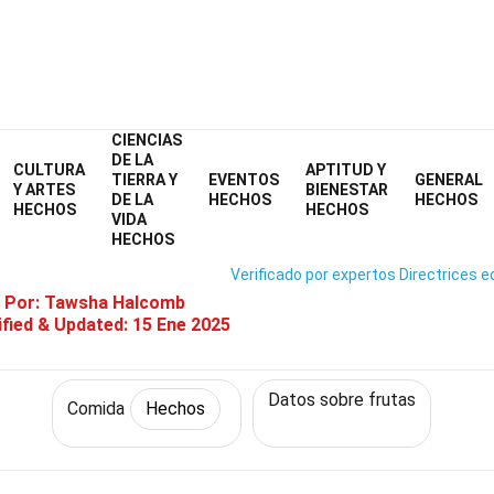
CIENCIAS
Home
Estilo de vida
Hechos
Comida
Hechos
DE LA
CULTURA
APTITUD Y
TIERRA Y
EVENTOS
GENERAL
34 Hechos Sobre Nuez De Bete
Y ARTES
BIENESTAR
DE LA
HECHOS
HECHOS
HECHOS
HECHOS
VIDA
HECHOS
Verificado por expertos
Directrices ed
 Por:
Tawsha Halcomb
fied & Updated:
15 Ene 2025
Datos sobre frutas
Comida
Hechos