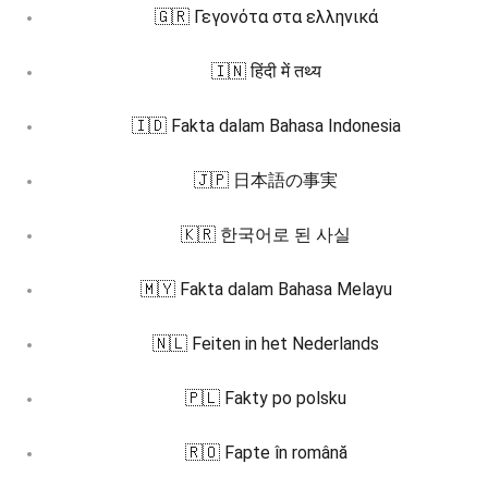
🇬🇷 Γεγονότα στα ελληνικά
🇮🇳 हिंदी में तथ्य
🇮🇩 Fakta dalam Bahasa Indonesia
🇯🇵 日本語の事実
🇰🇷 한국어로 된 사실
🇲🇾 Fakta dalam Bahasa Melayu
🇳🇱 Feiten in het Nederlands
🇵🇱 Fakty po polsku
🇷🇴 Fapte în română