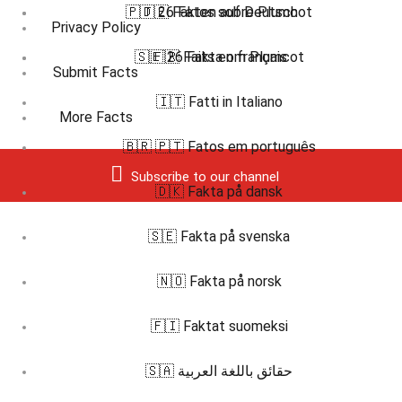
🇵🇹 26 Fatos sobre Plumcot
🇩🇪 Fakten auf Deutsch
Privacy Policy
🇸🇪 26 Fakta om Plumcot
🇫🇷 Faits en français
Submit Facts
🇮🇹 Fatti in Italiano
More Facts
🇧🇷 🇵🇹 Fatos em português
Subscribe to our channel
🇩🇰 Fakta på dansk
🇸🇪 Fakta på svenska
🇳🇴 Fakta på norsk
🇫🇮 Faktat suomeksi
🇸🇦 حقائق باللغة العربية