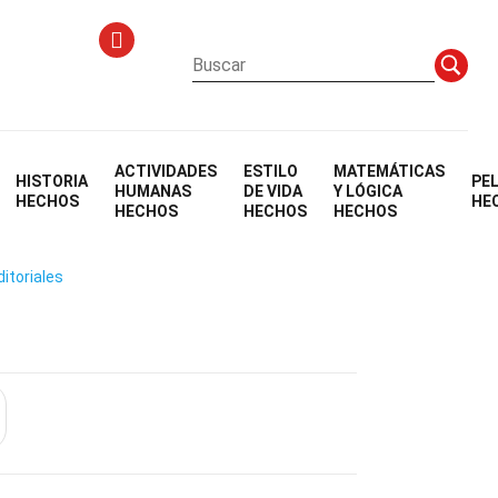
s
ACTIVIDADES
ESTILO
MATEMÁTICAS
HISTORIA
PE
nal
HUMANAS
DE VIDA
Y LÓGICA
HECHOS
HE
HECHOS
HECHOS
HECHOS
ditoriales