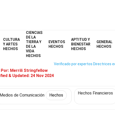
CIENCIAS
Home
Cultura y Artes
Hechos
Medios de Comunicación
Hecho
DE LA
CULTURA
APTITUD Y
TIERRA Y
EVENTOS
GENERAL
 Hechos Sobre Wall Street Jour
Y ARTES
BIENESTAR
DE LA
HECHOS
HECHOS
HECHOS
HECHOS
VIDA
HECHOS
Verificado por expertos
Directrices e
 Por:
Merrili Stringfellow
fied & Updated:
24 Nov 2024
Hechos Financieros
Medios de Comunicación
Hechos