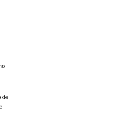
mo
o de
el