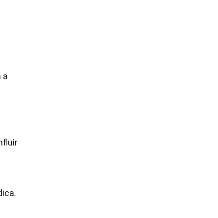
 a
fluir
dica.