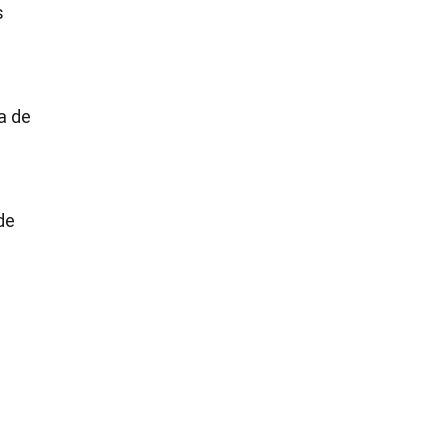
s
a de
de