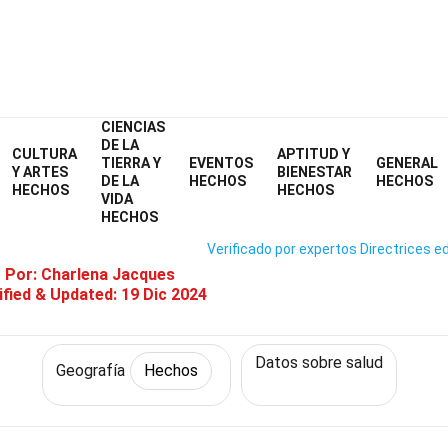
CIENCIAS
Home
Ciencia
Hechos
Geografía
Hechos
DE LA
CULTURA
APTITUD Y
TIERRA Y
EVENTOS
GENERAL
1 Hechos Sobre Geografía Médi
Y ARTES
BIENESTAR
DE LA
HECHOS
HECHOS
HECHOS
HECHOS
VIDA
HECHOS
Verificado por expertos
Directrices ed
o Por:
Charlena Jacques
fied & Updated:
19 Dic 2024
Datos sobre salud
Geografía
Hechos