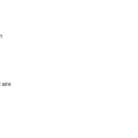
n
 aire