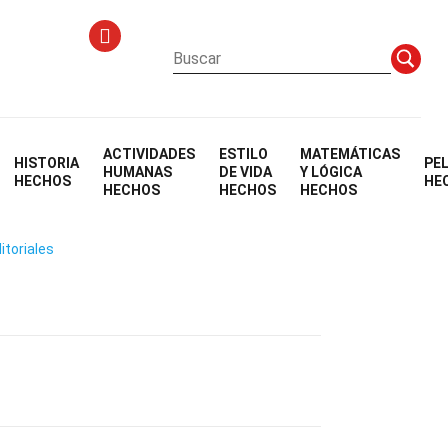
ACTIVIDADES
ESTILO
MATEMÁTICAS
HISTORIA
PE
ca
HUMANAS
DE VIDA
Y LÓGICA
HECHOS
HE
HECHOS
HECHOS
HECHOS
itoriales