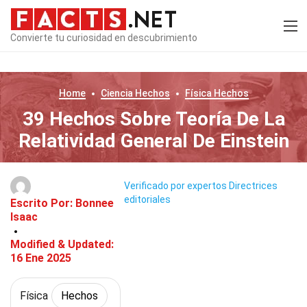
Convierte tu curiosidad en descubrimiento
Home
Ciencia
Hechos
Física
Hechos
39 Hechos Sobre Teoría De La
Relatividad General De Einstein
Verificado por expertos
Directrices
editoriales
Escrito Por:
Bonnee
Isaac
Modified & Updated:
16 Ene 2025
Física
Hechos