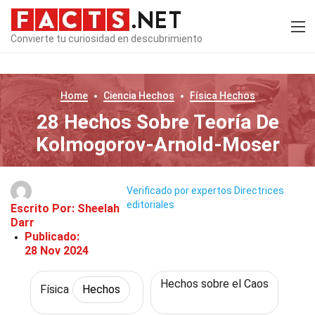
Convierte tu curiosidad en descubrimiento
Home
Ciencia
Hechos
Física
Hechos
28 Hechos Sobre Teoría De
Kolmogorov-Arnold-Moser
Verificado por expertos
Directrices
editoriales
Escrito Por:
Sheelah
Darr
Publicado:
28 Nov 2024
Hechos sobre el Caos
Física
Hechos