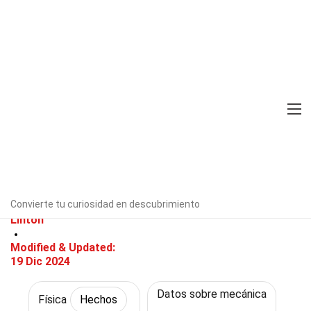
Home
Ciencia
Hechos
Física
Hechos
28 Hechos Sobre Colisión
Elástica
Verificado por expertos
Directrices
editoriales
Convierte tu curiosidad en descubrimiento
Escrito Por:
Juliet
Linton
Modified & Updated:
19 Dic 2024
Datos sobre mecánica
Física
Hechos