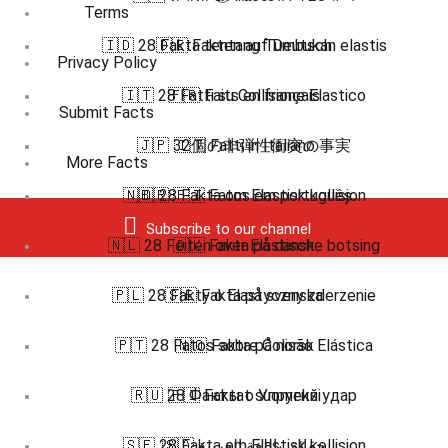
Terms
🇮🇩 28 Fakta tentang Tumbukan elastis
🇩🇪 Fakten auf Deutsch
Privacy Policy
🇮🇹 28 Fatti su Collisione Elastico
🇫🇷 Faits en français
Submit Facts
🇯🇵 32個の非弾性衝突の事実
🇮🇹 Fatti in Italiano
More Facts
🇳🇴 28 Fakta om Elastisk kollisjon
🇧🇷 🇵🇹 Fatos em português
Subscribe to our channel
🇳🇱 28 Feiten over Elastische botsing
🇩🇰 Fakta på dansk
🇵🇱 28 Fakty o Elastyczny zderzenie
🇸🇪 Fakta på svenska
🇵🇹 28 Fatos sobre Colisão Elástica
🇳🇴 Fakta på norsk
🇷🇺 28 Факты о Упругий удар
🇫🇮 Faktat suomeksi
🇸🇪 28 Fakta om Elastisk kollision
🇸🇦 حقائق باللغة العربية