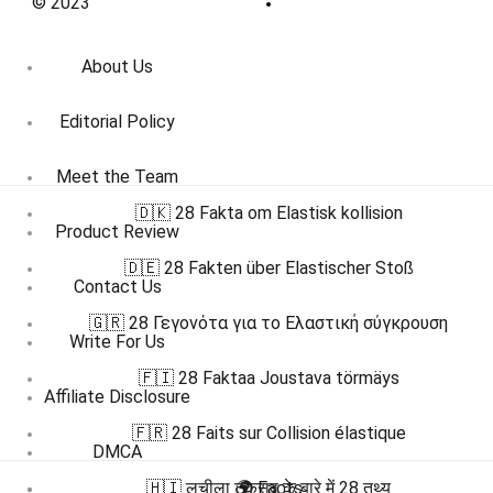
© 2023
About Us
Editorial Policy
Meet the Team
🇩🇰 28 Fakta om Elastisk kollision
Product Review
🇩🇪 28 Fakten über Elastischer Stoß
Contact Us
🇬🇷 28 Γεγονότα για το Ελαστική σύγκρουση
Write For Us
🇫🇮 28 Faktaa Joustava törmäys
Affiliate Disclosure
🇫🇷 28 Faits sur Collision élastique
DMCA
🇭🇮 लचीला टकराव के बारे में 28 तथ्य
🌍 Facts