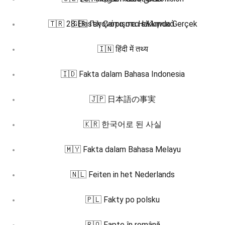
🇹🇷 28 Elastik Çarpışma Hakkında Gerçek
🇬🇷 Γεγονότα στα ελληνικά
🇮🇳 हिंदी में तथ्य
🇮🇩 Fakta dalam Bahasa Indonesia
🇯🇵 日本語の事実
🇰🇷 한국어로 된 사실
🇲🇾 Fakta dalam Bahasa Melayu
🇳🇱 Feiten in het Nederlands
🇵🇱 Fakty po polsku
🇷🇴 Fapte în română