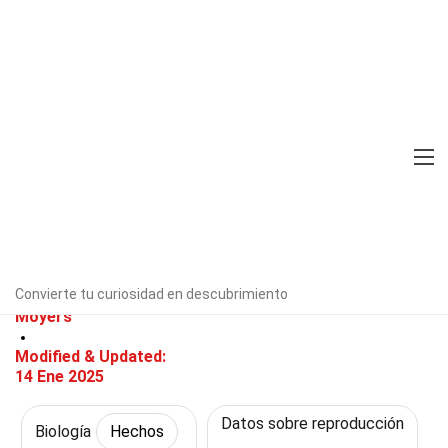
Home
Ciencia
Hechos
Biología
Hechos
39 Hechos Sobre Dispersión De
Semillas
Verificado por expertos
Directrices
editoriales
Convierte tu curiosidad en descubrimiento
Escrito Por:
Uta
Moyers
Modified & Updated:
14 Ene 2025
Datos sobre reproducción
Biología
Hechos