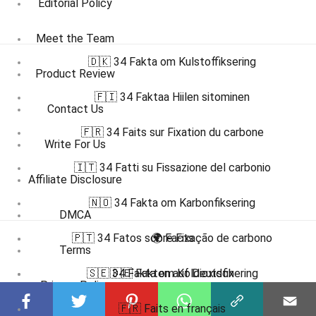
Editorial Policy
Meet the Team
🇩🇰 34 Fakta om Kulstoffiksering
Product Review
🇫🇮 34 Faktaa Hiilen sitominen
Contact Us
🇫🇷 34 Faits sur Fixation du carbone
Write For Us
🇮🇹 34 Fatti su Fissazione del carbonio
Affiliate Disclosure
🇳🇴 34 Fakta om Karbonfiksering
DMCA
🇵🇹 34 Fatos sobre Fixação de carbono
🌍 Facts
Terms
🇸🇪 34 Fakta om Koldioxidfixering
🇩🇪 Fakten auf Deutsch
Privacy Policy
🇫🇷 Faits en français