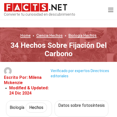
Convierte tu curiosidad en descubrimiento
Home
Ciencia
Hechos
Biología
Hechos
34 Hechos Sobre Fijación Del
Carbono
Verificado por expertos
Directrices
editoriales
Escrito Por:
Milena
Mckenzie
Modified & Updated:
24 Dic 2024
Datos sobre fotosíntesis
Biología
Hechos