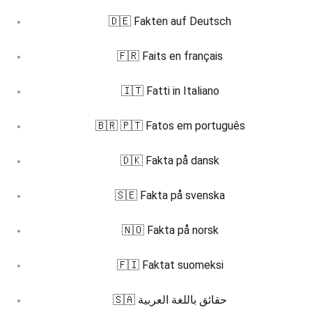
🇩🇪 Fakten auf Deutsch
🇫🇷 Faits en français
🇮🇹 Fatti in Italiano
🇧🇷 🇵🇹 Fatos em português
🇩🇰 Fakta på dansk
🇸🇪 Fakta på svenska
🇳🇴 Fakta på norsk
🇫🇮 Faktat suomeksi
🇸🇦 حقائق باللغة العربية