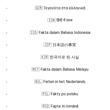
🇬🇷 Γεγονότα στα ελληνικά
🇮🇳 हिंदी में तथ्य
🇮🇩 Fakta dalam Bahasa Indonesia
🇯🇵 日本語の事実
🇰🇷 한국어로 된 사실
🇲🇾 Fakta dalam Bahasa Melayu
🇳🇱 Feiten in het Nederlands
🇵🇱 Fakty po polsku
🇷🇴 Fapte în română