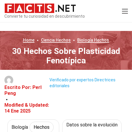
Convierte tu curiosidad en descubrimiento
Home
Ciencia
Hechos
Biología
Hechos
30 Hechos Sobre Plasticidad
Fenotípica
Verificado por expertos
Directrices
editoriales
Escrito Por:
Perl
Peng
Modified & Updated:
14 Ene 2025
Datos sobre la evolución
Biología
Hechos