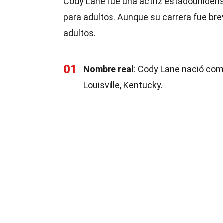
Cody Lane fue una actriz estadounidense
para adultos. Aunque su carrera fue brev
adultos.
01
Nombre real
: Cody Lane nació com
Louisville, Kentucky.