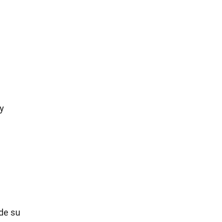
y
 de su