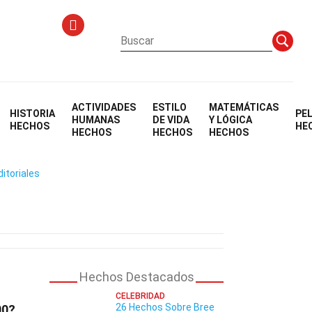
ACTIVIDADES
ESTILO
MATEMÁTICAS
HISTORIA
PE
HUMANAS
DE VIDA
Y LÓGICA
HECHOS
HE
HECHOS
HECHOS
HECHOS
ditoriales
Hechos Destacados
CELEBRIDAD
26 Hechos Sobre Bree
00?