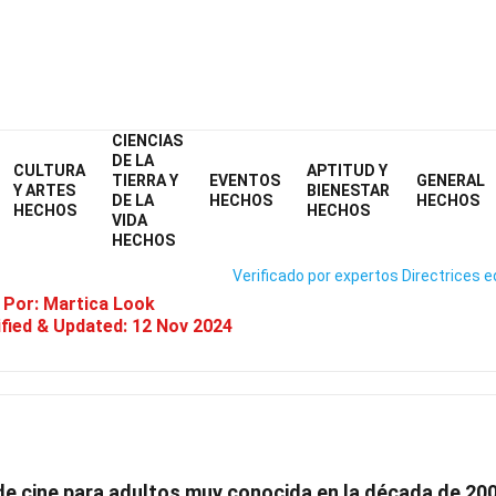
CIENCIAS
Home
Celebridad
Hechos
DE LA
CULTURA
APTITUD Y
TIERRA Y
EVENTOS
GENERAL
37 Hechos Sobre Cody Lane
Y ARTES
BIENESTAR
DE LA
HECHOS
HECHOS
HECHOS
HECHOS
VIDA
HECHOS
Verificado por expertos
Directrices e
 Por:
Martica Look
fied & Updated:
12 Nov 2024
de cine para adultos muy conocida en la década de 20