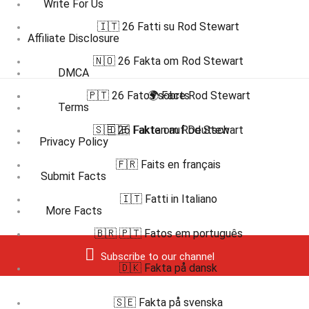
Write For Us
🇮🇹 26 Fatti su Rod Stewart
Affiliate Disclosure
🇳🇴 26 Fakta om Rod Stewart
DMCA
🇵🇹 26 Fatos sobre Rod Stewart
🌍 Facts
Terms
🇸🇪 26 Fakta om Rod Stewart
🇩🇪 Fakten auf Deutsch
Privacy Policy
🇫🇷 Faits en français
Submit Facts
🇮🇹 Fatti in Italiano
More Facts
🇧🇷 🇵🇹 Fatos em português
Subscribe to our channel
🇩🇰 Fakta på dansk
🇸🇪 Fakta på svenska