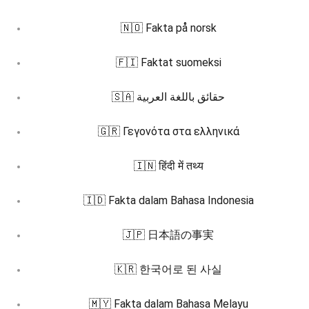
🇳🇴 Fakta på norsk
🇫🇮 Faktat suomeksi
🇸🇦 حقائق باللغة العربية
🇬🇷 Γεγονότα στα ελληνικά
🇮🇳 हिंदी में तथ्य
🇮🇩 Fakta dalam Bahasa Indonesia
🇯🇵 日本語の事実
🇰🇷 한국어로 된 사실
🇲🇾 Fakta dalam Bahasa Melayu