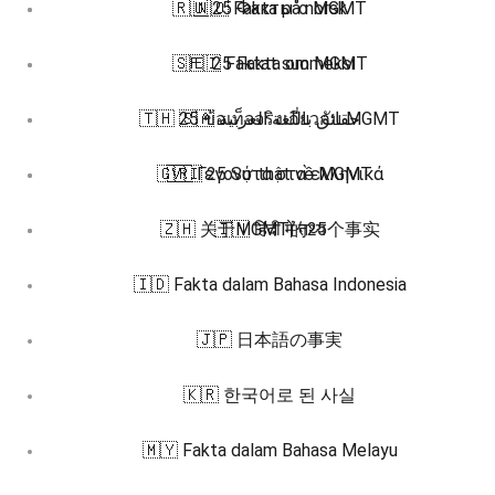
🇷🇺 25 Факты о MGMT
🇳🇴 Fakta på norsk
🇸🇪 25 Fakta om MGMT
🇫🇮 Faktat suomeksi
🇹🇭 25 ข้อเท็จจริงเกี่ยวกับ MGMT
🇸🇦 حقائق باللغة العربية
🇬🇷 Γεγονότα στα ελληνικά
🇻🇮 25 Sự thật về MGMT
🇿🇭 关于MGMT的25个事实
🇮🇳 हिंदी में तथ्य
🇮🇩 Fakta dalam Bahasa Indonesia
🇯🇵 日本語の事実
🇰🇷 한국어로 된 사실
🇲🇾 Fakta dalam Bahasa Melayu