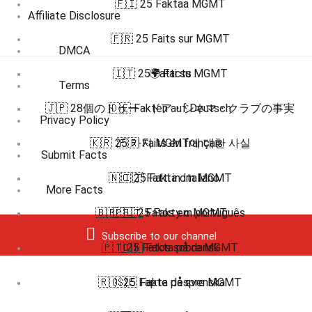
🇫🇮 25 Faktaa MGMT
Affiliate Disclosure
🇫🇷 25 Faits sur MGMT
DMCA
🇮🇹 25 Fatti su MGMT
🌍 Facts
Terms
🇯🇵 28個のトゥー・ドア・シネマ・クラブの事実
🇩🇪 Fakten auf Deutsch
Privacy Policy
🇰🇷 25 가지 MGMT에 대한 사실
🇫🇷 Faits en français
Submit Facts
🇳🇴 25 Fakta om MGMT
🇮🇹 Fatti in Italiano
More Facts
🇧🇷 🇵🇹 Fatos em português
🇵🇱 25 Fakty o MGMT
Subscribe to our channel
🇵🇹 25 Fatos sobre MGMT
🇩🇰 Fakta på dansk
🇷🇴 25 Fapte despre MGMT
🇸🇪 Fakta på svenska