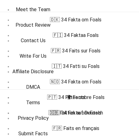
Meet the Team
🇩🇰 34 Fakta om Foals
Product Review
🇫🇮 34 Faktaa Foals
Contact Us
🇫🇷 34 Faits sur Foals
Write For Us
🇮🇹 34 Fatti su Foals
Affiliate Disclosure
🇳🇴 34 Fakta om Foals
DMCA
🇵🇹 34 Fatos sobre Foals
🌍 Facts
Terms
🇩🇪 Fakten auf Deutsch
🇸🇪 34 Fakta om Foals
Privacy Policy
🇫🇷 Faits en français
Submit Facts