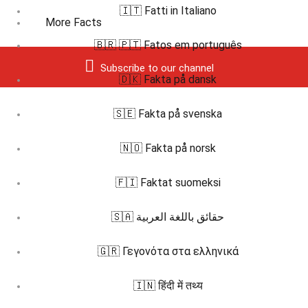
🇮🇹 Fatti in Italiano
More Facts
🇧🇷 🇵🇹 Fatos em português
Subscribe to our channel
🇩🇰 Fakta på dansk
🇸🇪 Fakta på svenska
🇳🇴 Fakta på norsk
🇫🇮 Faktat suomeksi
🇸🇦 حقائق باللغة العربية
🇬🇷 Γεγονότα στα ελληνικά
🇮🇳 हिंदी में तथ्य