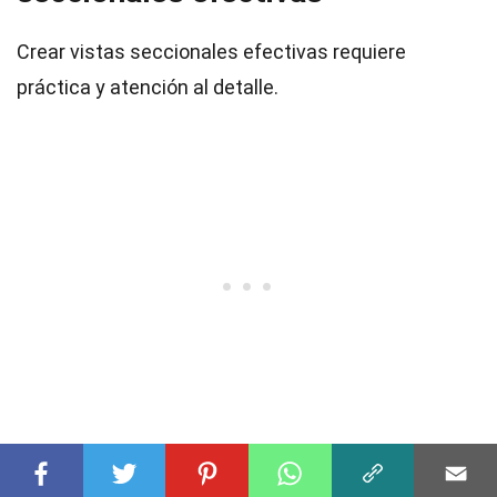
Crear vistas seccionales efectivas requiere
práctica y atención al detalle.
34
Planificación
: Antes de comenzar, planifica
qué partes del objeto necesitas mostrar.