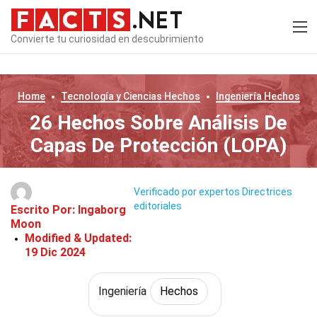
Convierte tu curiosidad en descubrimiento
Home
Tecnología y Ciencias
Hechos
Ingeniería
Hechos
26 Hechos Sobre Análisis De
Capas De Protección (LOPA)
Verificado por expertos
Directrices
editoriales
Escrito Por:
Ingaborg
Moon
Modified & Updated:
19 Dic 2024
Ingeniería
Hechos