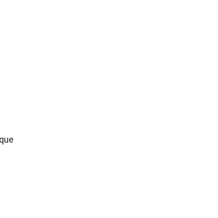
 que
s