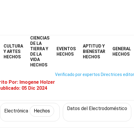
CIENCIAS
Home
Tecnología y Ciencias
Hechos
Electrónica
Hechos
DE LA
CULTURA
APTITUD Y
TIERRA Y
EVENTOS
GENERAL
 Hechos Sobre Amoladora Eléct
Y ARTES
BIENESTAR
DE LA
HECHOS
HECHOS
HECHOS
HECHOS
VIDA
HECHOS
Verificado por expertos
Directrices editor
rito Por:
Imogene Holzer
ublicado:
05 Dic 2024
Datos del Electrodoméstico
Electrónica
Hechos