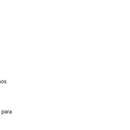
nos
s para