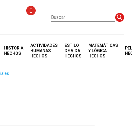
ACTIVIDADES
ESTILO
MATEMÁTICAS
HISTORIA
PE
rica
HUMANAS
DE VIDA
Y LÓGICA
HECHOS
HE
HECHOS
HECHOS
HECHOS
iales