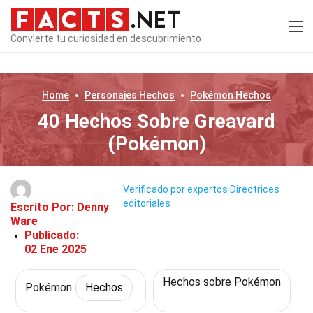
Convierte tu curiosidad en descubrimiento
Home
Personajes
Hechos
Pokémon
Hechos
40 Hechos Sobre Greavard
(Pokémon)
Verificado por expertos
Directrices
editoriales
Escrito Por:
Denny
Ware
Publicado:
02 Ene 2025
Hechos sobre Pokémon
Pokémon
Hechos