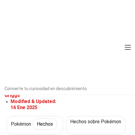
Home
Personajes
Hechos
Pokémon
Hechos
39 Hechos Sobre Starmie
(Pokémon)
Verificado por expertos
Directrices
editoriales
Convierte tu curiosidad en descubrimiento
Escrito Por:
Coreen
Griggs
Modified & Updated:
16 Ene 2025
Hechos sobre Pokémon
Pokémon
Hechos