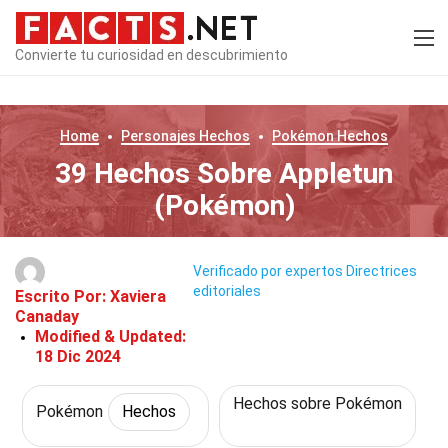
Convierte tu curiosidad en descubrimiento
Home
Personajes
Hechos
Pokémon
Hechos
39 Hechos Sobre Appletun
(Pokémon)
Verificado por expertos
Directrices
editoriales
Escrito Por:
Xaviera
Canaday
Modified & Updated:
18 Dic 2024
Hechos sobre Pokémon
Pokémon
Hechos