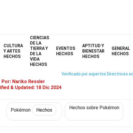
CIENCIAS
Home
Personajes
Hechos
Pokémon
Hechos
DE LA
CULTURA
APTITUD Y
TIERRA Y
EVENTOS
GENERAL
 Hechos Sobre Wattrel (Pokém
Y ARTES
BIENESTAR
DE LA
HECHOS
HECHOS
HECHOS
HECHOS
VIDA
HECHOS
Verificado por expertos
Directrices ed
o Por:
Nariko Ressler
fied & Updated:
18 Dic 2024
Hechos sobre Pokémon
Pokémon
Hechos