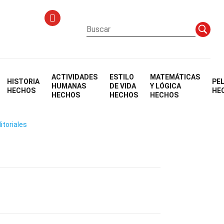
ACTIVIDADES
ESTILO
MATEMÁTICAS
HISTORIA
PE
on)
HUMANAS
DE VIDA
Y LÓGICA
HECHOS
HE
HECHOS
HECHOS
HECHOS
itoriales