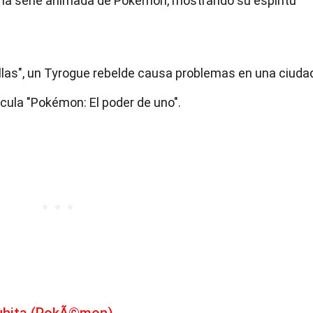
n la serie animada de Pokémon, mostrando su espíritu
llas", un Tyrogue rebelde causa problemas en una ciuda
cula "Pokémon: El poder de uno".