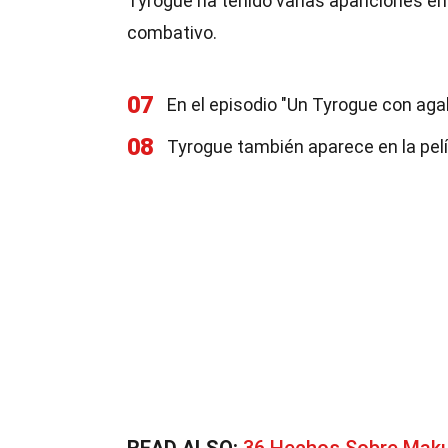
Tyrogue ha tenido varias apariciones e
combativo.
07
En el episodio "Un Tyrogue con aga
08
Tyrogue también aparece en la pelí