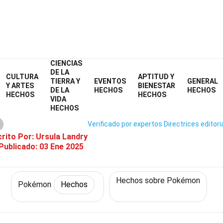
CIENCIAS
Home
Personajes
Hechos
Pokémon
Hechos
DE LA
CULTURA
APTITUD Y
TIERRA Y
EVENTOS
GENERAL
 Hechos Sobre Tyrogue (Pokém
Y ARTES
BIENESTAR
DE LA
HECHOS
HECHOS
HECHOS
HECHOS
VIDA
HECHOS
Verificado por expertos
Directrices editori
crito Por:
Ursula Landry
Publicado:
03 Ene 2025
Hechos sobre Pokémon
Pokémon
Hechos