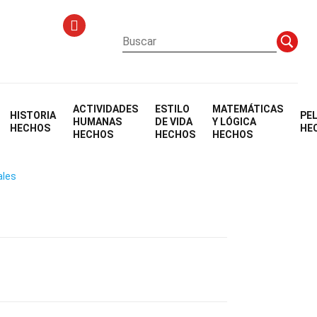
ACTIVIDADES
ESTILO
MATEMÁTICAS
HISTORIA
PE
on)
HUMANAS
DE VIDA
Y LÓGICA
HECHOS
HE
HECHOS
HECHOS
HECHOS
ales