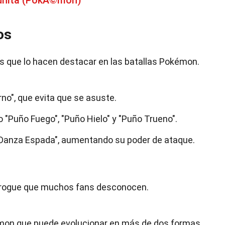
uhita (PokÃ©mon)
os
s que lo hacen destacar en las batallas Pokémon.
rno", que evita que se asuste.
Puño Fuego", "Puño Hielo" y "Puño Trueno".
Danza Espada", aumentando su poder de ataque.
Tyrogue que muchos fans desconocen.
mon que puede evolucionar en más de dos formas.