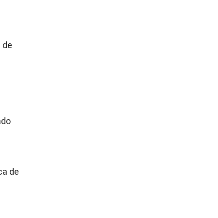
a de
ado
ca de