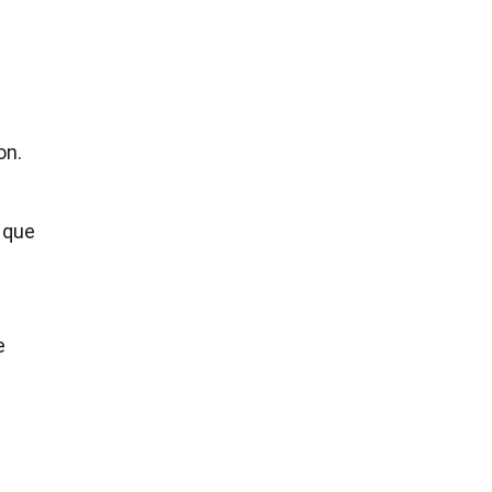
on.
 que
e