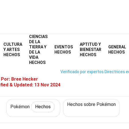
CIENCIAS
Home
Personajes
Hechos
Pokémon
Hechos
DE LA
CULTURA
APTITUD Y
TIERRA Y
EVENTOS
GENERAL
Hechos Sobre Crabrawler (Pok
Y ARTES
BIENESTAR
DE LA
HECHOS
HECHOS
HECHOS
HECHOS
VIDA
HECHOS
Verificado por expertos
Directrices e
 Por:
Bree Hecker
fied & Updated:
13 Nov 2024
Hechos sobre Pokémon
Pokémon
Hechos