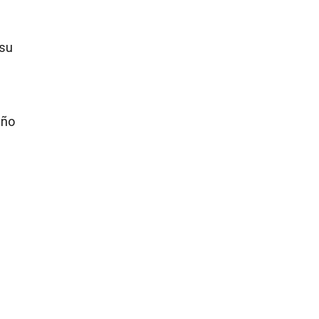
 su
uño