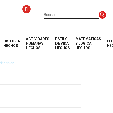
ACTIVIDADES
ESTILO
MATEMÁTICAS
HISTORIA
PE
émon)
HUMANAS
DE VIDA
Y LÓGICA
HECHOS
HE
HECHOS
HECHOS
HECHOS
ditoriales