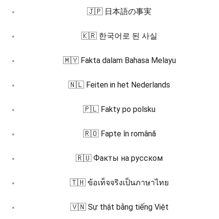
🇯🇵 日本語の事実
🇰🇷 한국어로 된 사실
🇲🇾 Fakta dalam Bahasa Melayu
🇳🇱 Feiten in het Nederlands
🇵🇱 Fakty po polsku
🇷🇴 Fapte în română
🇷🇺 Факты на русском
🇹🇭 ข้อเท็จจริงเป็นภาษาไทย
🇻🇳 Sự thật bằng tiếng Việt