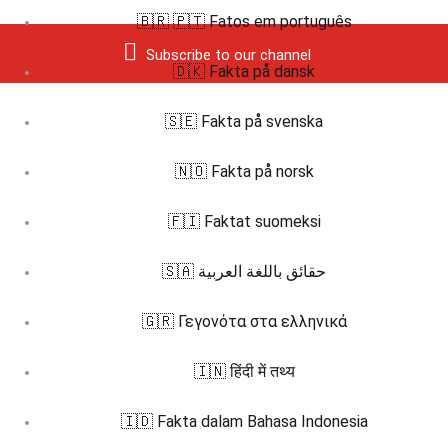
🇧🇷 🇵🇹 Fatos em português
Subscribe to our channel
🇩🇰 Fakta på dansk
🇸🇪 Fakta på svenska
🇳🇴 Fakta på norsk
🇫🇮 Faktat suomeksi
🇸🇦 حقائق باللغة العربية
🇬🇷 Γεγονότα στα ελληνικά
🇮🇳 हिंदी में तथ्य
🇮🇩 Fakta dalam Bahasa Indonesia