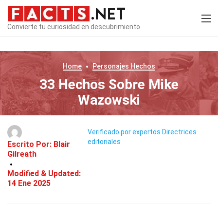
Convierte tu curiosidad en descubrimiento
Home
Personajes
Hechos
33 Hechos Sobre Mike
Wazowski
Verificado por expertos
Directrices
editoriales
Escrito Por:
Blair
Gilreath
Modified & Updated:
14 Ene 2025