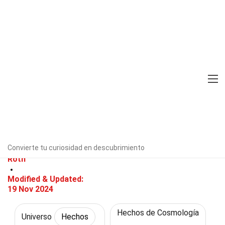
Home
Naturaleza
Hechos
Universo
Hechos
36 Hechos Sobre Época De Gran
Unificación
Verificado por expertos
Directrices
editoriales
Convierte tu curiosidad en descubrimiento
Escrito Por:
Gina
Roth
Modified & Updated:
19 Nov 2024
Hechos de Cosmología
Universo
Hechos