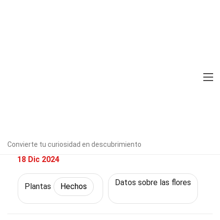
Home
Naturaleza
Hechos
Plantas
Hechos
33 Hechos Sobre Lysimachia
Verificado por expertos
Directrices
editoriales
Escrito Por:
Samaria
Nalley
Convierte tu curiosidad en descubrimiento
Modified & Updated:
18 Dic 2024
Datos sobre las flores
Plantas
Hechos