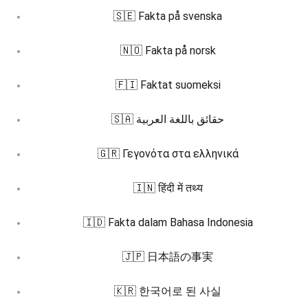
🇸🇪 Fakta på svenska
🇳🇴 Fakta på norsk
🇫🇮 Faktat suomeksi
🇸🇦 حقائق باللغة العربية
🇬🇷 Γεγονότα στα ελληνικά
🇮🇳 हिंदी में तथ्य
🇮🇩 Fakta dalam Bahasa Indonesia
🇯🇵 日本語の事実
🇰🇷 한국어로 된 사실