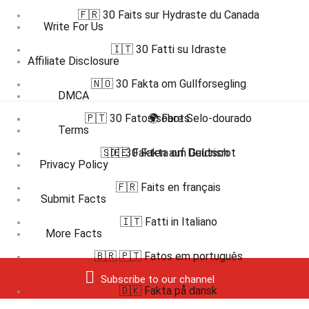
🇫🇷 30 Faits sur Hydraste du Canada
Write For Us
🇮🇹 30 Fatti su Idraste
Affiliate Disclosure
🇳🇴 30 Fakta om Gullforsegling
DMCA
🇵🇹 30 Fatos sobre Selo-dourado
🌍 Facts
Terms
🇸🇪 30 Fakta om Guldrisrot
🇩🇪 Fakten auf Deutsch
Privacy Policy
🇫🇷 Faits en français
Submit Facts
🇮🇹 Fatti in Italiano
More Facts
🇧🇷 🇵🇹 Fatos em português
Subscribe to our channel
🇩🇰 Fakta på dansk