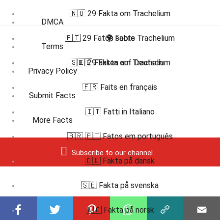
🇳🇴 29 Fakta om Trachelium
DMCA
🇵🇹 29 Fatos sobre Trachelium
🌍 Facts
Terms
🇸🇪 29 Fakta om Trachelium
🇩🇪 Fakten auf Deutsch
Privacy Policy
🇫🇷 Faits en français
Submit Facts
🇮🇹 Fatti in Italiano
More Facts
🇧🇷 🇵🇹 Fatos em português
Subscribe to our channel
🇩🇰 Fakta på dansk
🇸🇪 Fakta på svenska
🇳🇴 Fakta på norsk