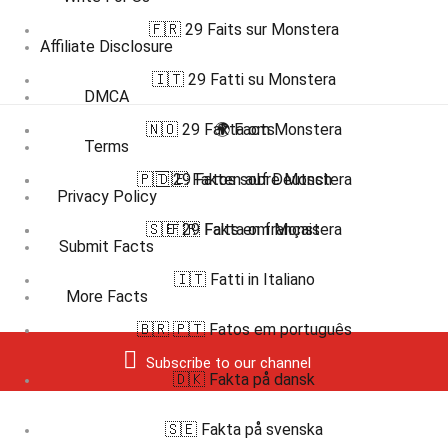
🇫🇷 29 Faits sur Monstera
Affiliate Disclosure
🇮🇹 29 Fatti su Monstera
DMCA
🇳🇴 29 Fakta om Monstera
🌍 Facts
Terms
🇵🇹 29 Fatos sobre Monstera
🇩🇪 Fakten auf Deutsch
Privacy Policy
🇸🇪 29 Fakta om Monstera
🇫🇷 Faits en français
Submit Facts
🇮🇹 Fatti in Italiano
More Facts
🇧🇷 🇵🇹 Fatos em português
Subscribe to our channel
🇩🇰 Fakta på dansk
🇸🇪 Fakta på svenska