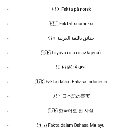
🇳🇴 Fakta på norsk
🇫🇮 Faktat suomeksi
🇸🇦 حقائق باللغة العربية
🇬🇷 Γεγονότα στα ελληνικά
🇮🇳 हिंदी में तथ्य
🇮🇩 Fakta dalam Bahasa Indonesia
🇯🇵 日本語の事実
🇰🇷 한국어로 된 사실
🇲🇾 Fakta dalam Bahasa Melayu