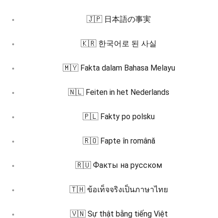
🇯🇵 日本語の事実
🇰🇷 한국어로 된 사실
🇲🇾 Fakta dalam Bahasa Melayu
🇳🇱 Feiten in het Nederlands
🇵🇱 Fakty po polsku
🇷🇴 Fapte în română
🇷🇺 Факты на русском
🇹🇭 ข้อเท็จจริงเป็นภาษาไทย
🇻🇳 Sự thật bằng tiếng Việt