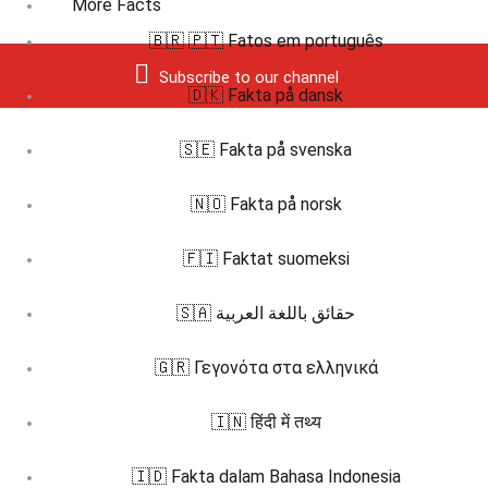
More Facts
🇧🇷 🇵🇹 Fatos em português
Subscribe to our channel
🇩🇰 Fakta på dansk
🇸🇪 Fakta på svenska
🇳🇴 Fakta på norsk
🇫🇮 Faktat suomeksi
🇸🇦 حقائق باللغة العربية
🇬🇷 Γεγονότα στα ελληνικά
🇮🇳 हिंदी में तथ्य
🇮🇩 Fakta dalam Bahasa Indonesia