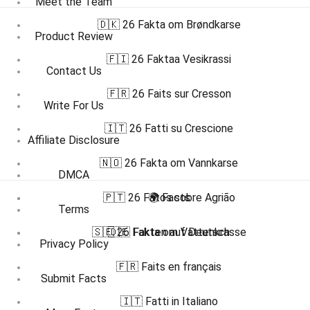
Meet the Team
🇩🇰 26 Fakta om Brøndkarse
Product Review
🇫🇮 26 Faktaa Vesikrassi
Contact Us
🇫🇷 26 Faits sur Cresson
Write For Us
🇮🇹 26 Fatti su Crescione
Affiliate Disclosure
🇳🇴 26 Fakta om Vannkarse
DMCA
🇵🇹 26 Fatos sobre Agrião
🌍 Facts
Terms
🇸🇪 26 Fakta om Vattenkrasse
🇩🇪 Fakten auf Deutsch
Privacy Policy
🇫🇷 Faits en français
Submit Facts
🇮🇹 Fatti in Italiano