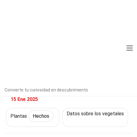
Home
Naturaleza
Hechos
Plantas
Hechos
26 Hechos Sobre Berro
Verificado por expertos
Directrices
editoriales
Escrito Por:
Moira
Gallaher
Convierte tu curiosidad en descubrimiento
Modified & Updated:
15 Ene 2025
Datos sobre los vegetales
Plantas
Hechos