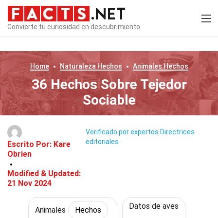
Convierte tu curiosidad en descubrimiento
Home
Naturaleza
Hechos
Animales
Hechos
36 Hechos Sobre Tejedor
Sociable
Verificado por expertos
Directrices
editoriales
Escrito Por:
Kare
Obrien
Modified & Updated:
21 Nov 2024
Datos de aves
Animales
Hechos