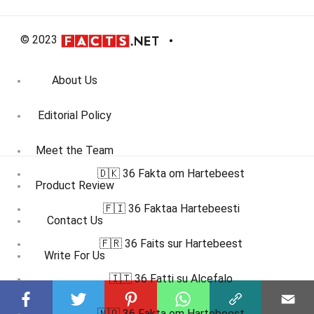
© 2023
About Us
Editorial Policy
Meet the Team
🇩🇰 36 Fakta om Hartebeest
Product Review
🇫🇮 36 Faktaa Hartebeesti
Contact Us
🇫🇷 36 Faits sur Hartebeest
Write For Us
🇮🇹 36 Fatti su Alcefalo
Affiliate Disclosure
🇳🇴 36 Fakta om Hartebeest