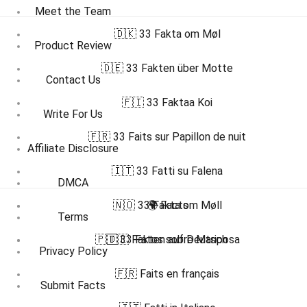
Meet the Team
🇩🇰 33 Fakta om Møl
Product Review
🇩🇪 33 Fakten über Motte
Contact Us
🇫🇮 33 Faktaa Koi
Write For Us
🇫🇷 33 Faits sur Papillon de nuit
Affiliate Disclosure
🇮🇹 33 Fatti su Falena
DMCA
🇳🇴 33 Fakta om Møll
🌍 Facts
Terms
🇵🇹 33 Fatos sobre Mariposa
🇩🇪 Fakten auf Deutsch
Privacy Policy
🇫🇷 Faits en français
Submit Facts