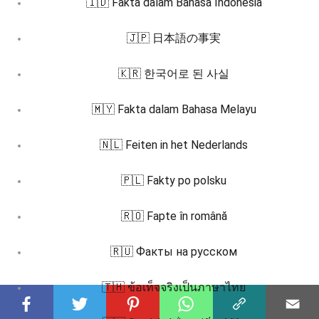
🇮🇩 Fakta dalam Bahasa Indonesia
🇯🇵 日本語の事実
🇰🇷 한국어로 된 사실
🇲🇾 Fakta dalam Bahasa Melayu
🇳🇱 Feiten in het Nederlands
🇵🇱 Fakty po polsku
🇷🇴 Fapte în română
🇷🇺 Факты на русском
🇹🇭 ข้อเท็จจริงเป็นภาษาไทย