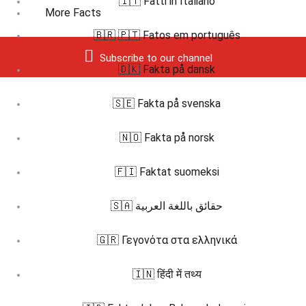
🇮🇹 Fatti in Italiano
More Facts
🇧🇷 🇵🇹 Fatos em português
Subscribe to our channel
🇩🇰 Fakta på dansk
🇸🇪 Fakta på svenska
🇳🇴 Fakta på norsk
🇫🇮 Faktat suomeksi
🇸🇦 حقائق باللغة العربية
🇬🇷 Γεγονότα στα ελληνικά
🇮🇳 हिंदी में तथ्य