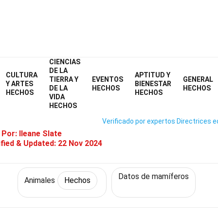
CIENCIAS
Home
Naturaleza
Hechos
Animales
Hechos
DE LA
CULTURA
APTITUD Y
TIERRA Y
EVENTOS
GENERAL
27 Hechos Sobre Pecarí
Y ARTES
BIENESTAR
DE LA
HECHOS
HECHOS
HECHOS
HECHOS
VIDA
HECHOS
Verificado por expertos
Directrices e
 Por:
Ileane Slate
fied & Updated:
22 Nov 2024
Datos de mamíferos
Animales
Hechos