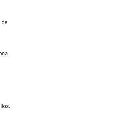
 de
iona
llos.