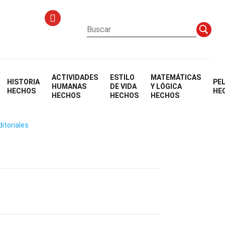
ACTIVIDADES
ESTILO
MATEMÁTICAS
HISTORIA
PE
HUMANAS
DE VIDA
Y LÓGICA
HECHOS
HE
HECHOS
HECHOS
HECHOS
ditoriales