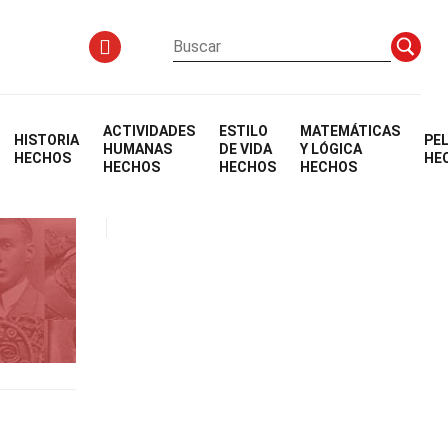
ACTIVIDADES
ESTILO
MATEMÁTICAS
HISTORIA
PE
HUMANAS
DE VIDA
Y LÓGICA
HECHOS
HE
HECHOS
HECHOS
HECHOS