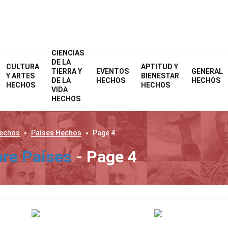
CIENCIAS
DE LA
CULTURA
APTITUD Y
TIERRA Y
EVENTOS
GENERAL
Y ARTES
BIENESTAR
DE LA
HECHOS
HECHOS
HECHOS
HECHOS
VIDA
HECHOS
echos
Países
Hechos
Page 4
re Países
- Page 4