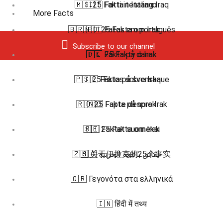
🇲🇸 25 Fakta tentang Iraq
🇮🇹 Fatti in Italiano
More Facts
🇧🇷 🇵🇹 Fatos em português
🇳🇴 25 Fakta om Irak
Subscribe to our channel
🇩🇰 Fakta på dansk
🇵🇱 25 Fakty o Irak
🇵🇹 25 Fatos sobre Iraque
🇸🇪 Fakta på svenska
🇷🇴 25 Fapte despre Irak
🇳🇴 Fakta på norsk
🇸🇪 25 Fakta om Irak
🇫🇮 Faktat suomeksi
🇿🇭 关于伊拉克的25个事实
🇸🇦 حقائق باللغة العربية
🇬🇷 Γεγονότα στα ελληνικά
🇮🇳 हिंदी में तथ्य