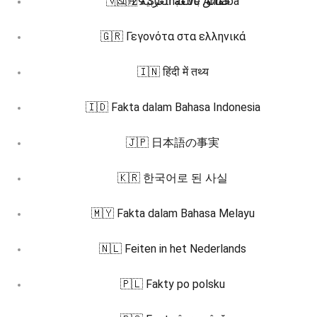
🇻🇮 29 Sự thật về Annaba
🇸🇦 حقائق باللغة العربية
🇬🇷 Γεγονότα στα ελληνικά
🇮🇳 हिंदी में तथ्य
🇮🇩 Fakta dalam Bahasa Indonesia
🇯🇵 日本語の事実
🇰🇷 한국어로 된 사실
🇲🇾 Fakta dalam Bahasa Melayu
🇳🇱 Feiten in het Nederlands
🇵🇱 Fakty po polsku