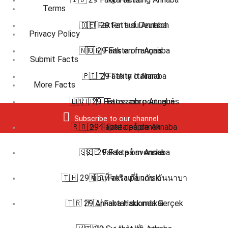
Terms
🇩🇪 Fakten auf Deutsch
🇮🇹 29 Fatti su Annaba
Privacy Policy
🇳🇴 29 Fakta om Annaba
🇫🇷 Faits en français
Submit Facts
🇵🇱 29 Fakty o Annaba
🇮🇹 Fatti in Italiano
More Facts
🇧🇷 🇵🇹 Fatos em português
🇵🇹 29 Fatos sobre Annaba
Subscribe to our channel
🇷🇴 29 Fapte despre Annaba
🇩🇰 Fakta på dansk
🇸🇪 29 Fakta om Annaba
🇸🇪 Fakta på svenska
🇹🇭 29 ข้อเท็จจริงเกี่ยวกับ อันนาบา
🇳🇴 Fakta på norsk
🇹🇷 29 Annaba Hakkında Gerçek
🇫🇮 Faktat suomeksi