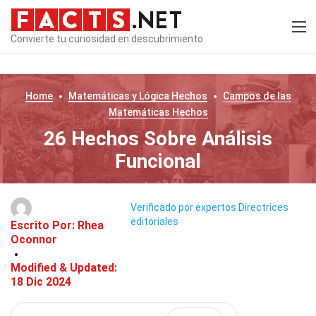
Convierte tu curiosidad en descubrimiento
Home
Matemáticas y Lógica
Hechos
Campos de las
Matemáticas
Hechos
26 Hechos Sobre Análisis
Funcional
Verificado por expertos
Directrices
editoriales
Escrito Por:
Rhea
Oconnor
Modified & Updated:
18 Dic 2024