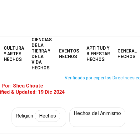
CIENCIAS
Home
Historia
Hechos
Religión
Hechos
DE LA
CULTURA
APTITUD Y
TIERRA Y
EVENTOS
GENERAL
25 Hechos Sobre Sunda Wiwita
Y ARTES
BIENESTAR
DE LA
HECHOS
HECHOS
HECHOS
HECHOS
VIDA
HECHOS
Verificado por expertos
Directrices ed
o Por:
Shea Choate
fied & Updated:
19 Dic 2024
Hechos del Animismo
Religión
Hechos