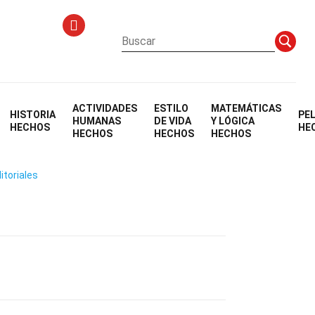
ACTIVIDADES
ESTILO
MATEMÁTICAS
HISTORIA
PE
n
HUMANAS
DE VIDA
Y LÓGICA
HECHOS
HE
HECHOS
HECHOS
HECHOS
itoriales