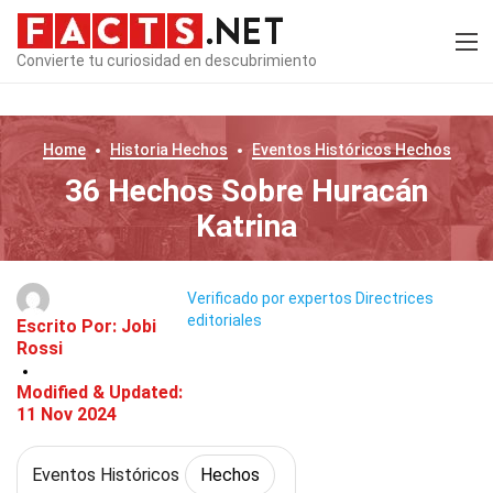
Convierte tu curiosidad en descubrimiento
Home
Historia
Hechos
Eventos Históricos
Hechos
36 Hechos Sobre Huracán
Katrina
Verificado por expertos
Directrices
editoriales
Escrito Por:
Jobi
Rossi
Modified & Updated:
11 Nov 2024
Eventos Históricos
Hechos