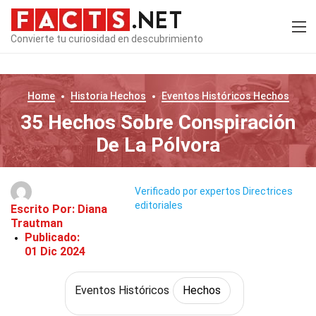
Convierte tu curiosidad en descubrimiento
Home
Historia
Hechos
Eventos Históricos
Hechos
35 Hechos Sobre Conspiración
De La Pólvora
Verificado por expertos
Directrices
editoriales
Escrito Por:
Diana
Trautman
Publicado:
01 Dic 2024
Eventos Históricos
Hechos