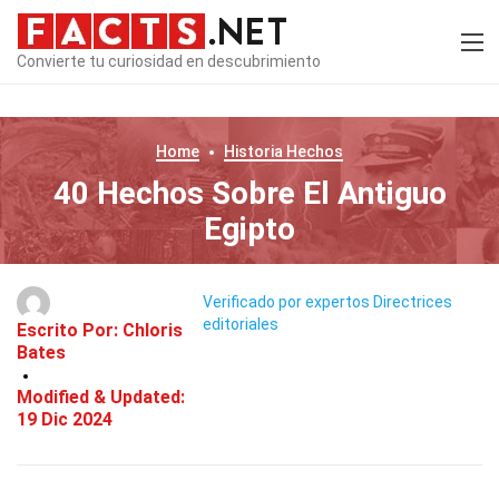
Convierte tu curiosidad en descubrimiento
Home
Historia
Hechos
40 Hechos Sobre El Antiguo
Egipto
Verificado por expertos
Directrices
editoriales
Escrito Por:
Chloris
Bates
Modified & Updated:
19 Dic 2024