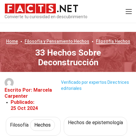
Convierte tu curiosidad en descubrimiento
Home
Filosofía y Pensamiento
Hechos
Filosofía
Hechos
33 Hechos Sobre
Deconstrucción
Verificado por expertos
Directrices
editoriales
Escrito Por:
Marcela
Carpenter
Publicado:
25 Oct 2024
Hechos de epistemología
Filosofía
Hechos