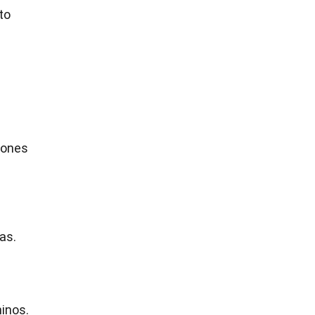
to
iones
as.
inos.