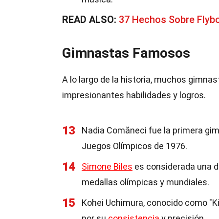
READ ALSO:
37 Hechos Sobre Flyb
Gimnastas Famosos
A lo largo de la historia, muchos gimnas
impresionantes habilidades y logros.
13
Nadia Comăneci fue la primera gim
Juegos Olímpicos de 1976.
14
Simone Biles
es considerada una de
medallas olímpicas y mundiales.
15
Kohei Uchimura, conocido como "Ki
por su
consistencia
y precisión.