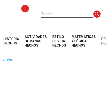
ACTIVIDADES
ESTILO
MATEMÁTICAS
HISTORIA
PE
HUMANAS
DE VIDA
Y LÓGICA
HECHOS
HE
HECHOS
HECHOS
HECHOS
itoriales