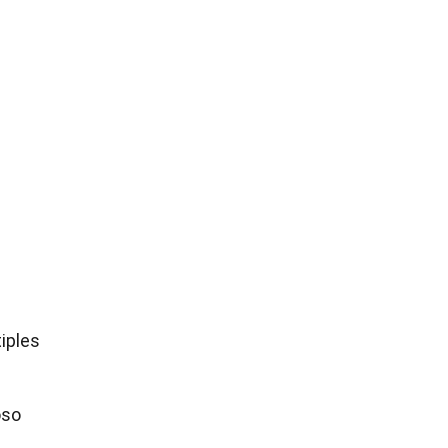
iples
oso