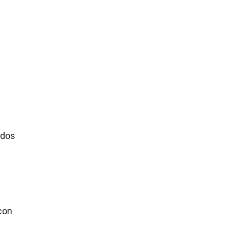
 dos
con