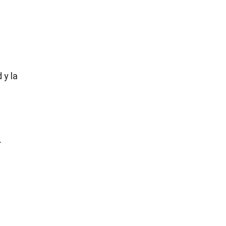
 y la
.