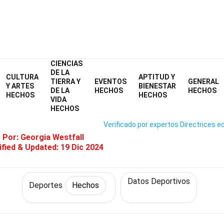
CIENCIAS
Home
Estilo de vida
Hechos
Deportes
Hechos
DE LA
CULTURA
APTITUD Y
TIERRA Y
EVENTOS
GENERAL
38 Hechos Sobre Gimnasia
Y ARTES
BIENESTAR
DE LA
HECHOS
HECHOS
HECHOS
HECHOS
VIDA
HECHOS
Verificado por expertos
Directrices ed
o Por:
Georgia Westfall
fied & Updated:
19 Dic 2024
Datos Deportivos
Deportes
Hechos